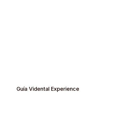
Sonrisas Sin Fronteras
"Tu sonrisa merece recorrer el mundo — y
nosotros te llevamos." Descubre atención
dental de primer nivel con experiencias de
viaje personalizadas en El Salvador.
Guía Vidental Experience