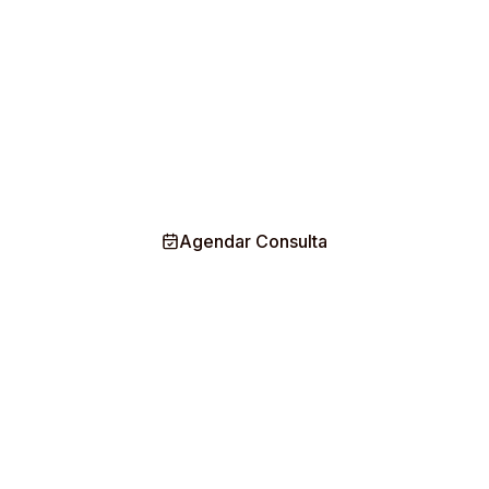
Recupera la confianza desde tu primera cita.
Clínica dental especializada en El Salvador.
Combinamos tecnología de vanguardia con
atención premium para transformar tu sonrisa
con resultados que duran toda la vida.
Agendar Consulta
Nuestros Servicios